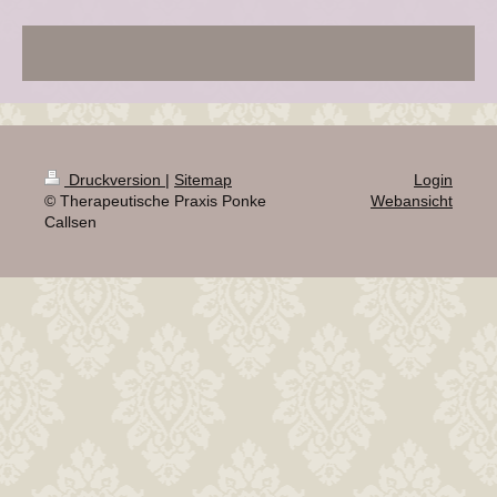
Druckversion
|
Sitemap
Login
© Therapeutische Praxis Ponke
Webansicht
Callsen